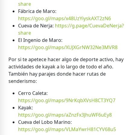
share
Fábrica de Maro:
https://goo.gl/maps/x48UzYiyskAXT2zN6
Cueva de Nerja:
https://g.page/CuevaDeNerja?
share
El Ingenio de Maro:
https://goo.gl/maps/XUJXGrNW32Ne3MVR8
Por si te apetece hacer algo de deporte activo, hay
actividades de kayak a lo largo de todo el año.
También hay parajes donde hacer rutas de
senderismo:
Cerro Caleta:
https://goo.gl/maps/9NrKqbXVsH8CT3YQ7
Kayak:
https://goo.gl/maps/aZnzFx3JhuWF6uEy8
Cueva del Lobo Marino:
https://goo.gl/maps/VLMaYwrH81CYV68u5