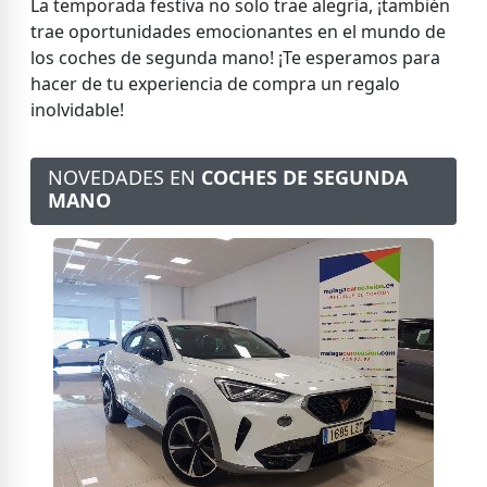
La temporada festiva no solo trae alegría, ¡también
trae oportunidades emocionantes en el mundo de
los coches de segunda mano! ¡Te esperamos para
hacer de tu experiencia de compra un regalo
inolvidable!
NOVEDADES EN
COCHES DE SEGUNDA
MANO
VOLKSWAGEN T-Roc Sport 1.5 TSI 110kW (150CV)
S
DSG 150cv
2
AÑO
2021
Gasolina
Automático
82376 Km
PVP 0 €
MÁS DETALLES