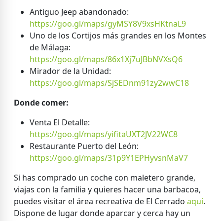
Antiguo Jeep abandonado:
https://goo.gl/maps/gyMSY8V9xsHKtnaL9
Uno de los Cortijos más grandes en los Montes
de Málaga:
https://goo.gl/maps/86x1Xj7uJBbNVXsQ6
Mirador de la Unidad:
https://goo.gl/maps/SjSEDnm91zy2wwC18
Donde comer:
Venta El Detalle:
https://goo.gl/maps/yifitaUXT2JV22WC8
Restaurante Puerto del León:
https://goo.gl/maps/31p9Y1EPHyvsnMaV7
Si has comprado un coche con maletero grande,
viajas con la familia y quieres hacer una barbacoa,
puedes visitar el área recreativa de El Cerrado
aquí
.
Dispone de lugar donde aparcar y cerca hay un