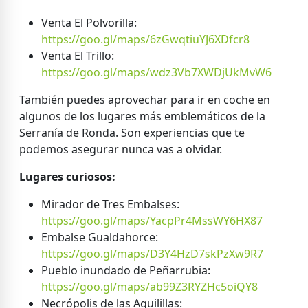
Venta El Polvorilla:
https://goo.gl/maps/6zGwqtiuYJ6XDfcr8
Venta El Trillo:
https://goo.gl/maps/wdz3Vb7XWDjUkMvW6
También puedes aprovechar para ir en coche en
algunos de los lugares más emblemáticos de la
Serranía de Ronda. Son experiencias que te
podemos asegurar nunca vas a olvidar.
Lugares curiosos:
Mirador de Tres Embalses:
https://goo.gl/maps/YacpPr4MssWY6HX87
Embalse Gualdahorce:
https://goo.gl/maps/D3Y4HzD7skPzXw9R7
Pueblo inundado de Peñarrubia:
https://goo.gl/maps/ab99Z3RYZHc5oiQY8
Necrópolis de las Aguilillas: