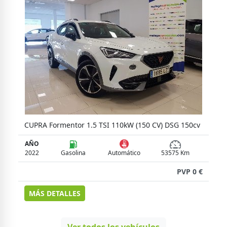
DSG 150cv
2
AÑO
2021
Gasolina
Automático
82376 Km
PVP 0 €
MÁS DETALLES
v
 €