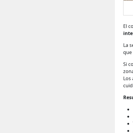
El c
inte
La s
que 
Si c
zona
Los 
cuid
Res