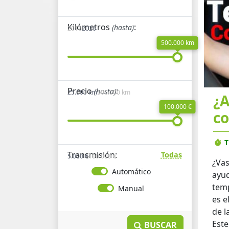
Kilómetros
:
(hasta)
2016
2026
500.000 km
Precio
:
(hasta)
25.000 km
500.000 km
¿A
100.000 €
co
T
Transmisión:
Todas
5.000 €
100.000 €
¿Vas
Automático
ayud
temp
Manual
es e
de l
Este
BUSCAR