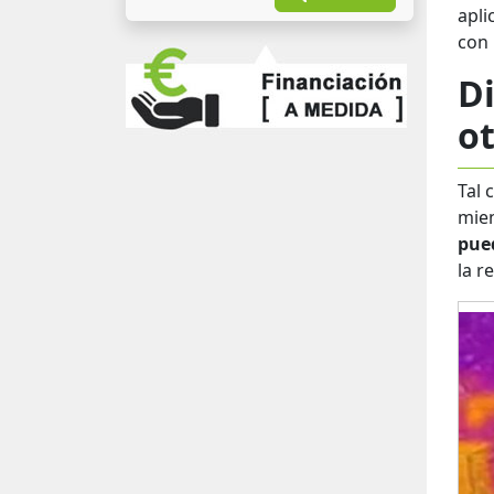
apli
con 
D
o
Tal 
mien
pued
la r