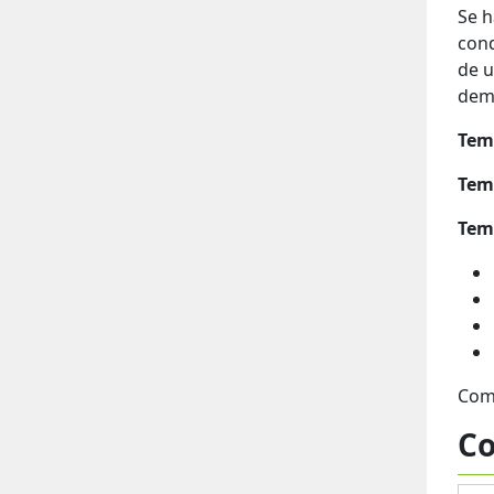
Se h
cond
de u
demá
Temp
Temp
Tem
Como
Co