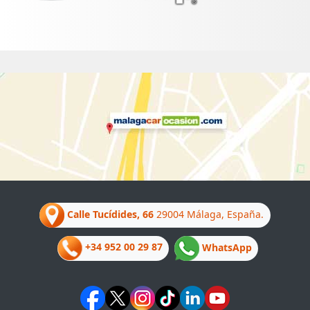
Calle Tucídides, 66
29004 Málaga, España.
+34 952 00 29 87
WhatsApp