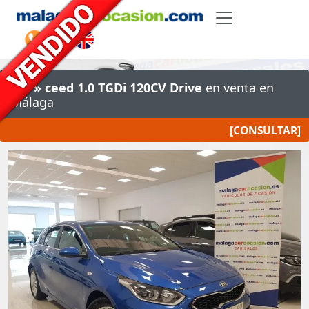
Kia
» ceed 1.0 TGDi 120CV Drive
en venta en
Málaga
[CONSULTAR]