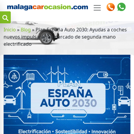
Inicio
»
Blog
»
Plan España Auto 2030: Ayudas a coches
nuevos impulsarán el mercado de segunda mano
electrificado
m